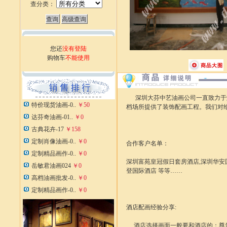
查分类：
您还
没有登陆
购物车
不能使用
深圳大芬中艺油画公司一直致力于解
特价现货油画-0..
￥50
档场所提供了装饰配画工程。我们对
达芬奇油画-01..
￥0
古典花卉-17
￥158
定制肖像油画-0..
￥0
合作客户名单：
定制精品画作-0..
￥0
深圳富苑皇冠假日套房酒店,深圳华安国
岳敏君油画024
￥0
登国际酒店 等等……
高档油画批发-0..
￥0
定制精品画作-0..
￥0
酒店配画经验分享:
酒店选择画面一般要和酒店的：尊贵