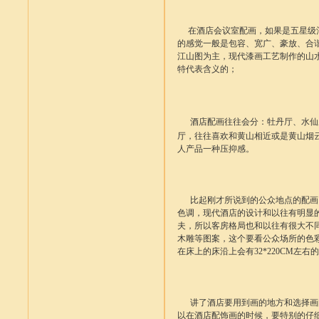
在酒店会议室配画，如果是五星级酒
的感觉一般是包容、宽广、豪放、合
江山图为主，现代漆画工艺制作的山
特代表含义的；
酒店配画
往往会分：牡丹厅、水仙
厅，往往喜欢和黄山相近或是黄山烟
人产品一种压抑感。
比起刚才所说到的公众地点的配画，
色调，现代酒店的设计和以往有明显
夫，所以客房格局也和以往有很大不
木雕等图案，这个要看公众场所的色彩
在床上的床沿上会有32*220CM左
讲了酒店要用到画的地方和选择画的
以在酒店配饰画的时候，要特别的仔