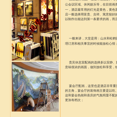
公会议区域、休闲娱乐等，在目前画
一，酒店最常用的灯光是黄色，黄色
店一般选择用富贵、吉祥、寓意较好
以制作出能达到第一条要求的画，而
一般来讲，大堂是用：山水和松鹤
理订房和相关事宜的时候能放松心情
贵宾休息室配画的选择多以安静、雅
意味很浓的画面，做到放松和享受，
宴会厅配画，这里也是酒店非常重要
的主角，宴会厅的装饰画主要是以吃
这和宴会热闹和喜庆的气氛明显不配
更加有档次；